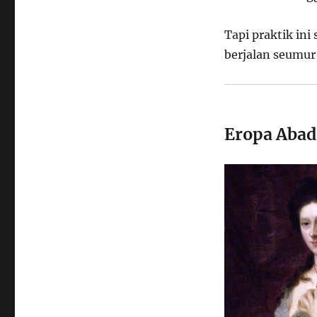
Tapi praktik in
berjalan seumur
Eropa Abad