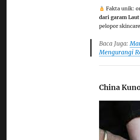
Fakta unik: 
dari garam Lau
pelopor skincar
Baca Juga:
Man
Mengurangi R
China Kuno