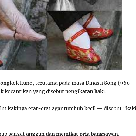
iongkok kuno, terutama pada masa Dinasti Song (960–
tik kecantikan yang disebut
pengikatan kaki
.
lut kakinya erat-erat agar tumbuh kecil — disebut “
kak
ggap sangat
anggun dan memikat pria bangsawan
.