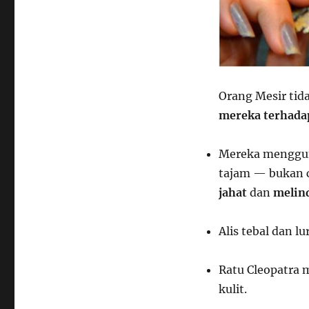
Orang Mesir tida
mereka terhada
Mereka mengg
tajam — bukan c
jahat
dan
melin
Alis tebal dan l
Ratu Cleopatra
kulit.