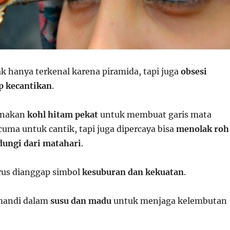
k hanya terkenal karena piramida, tapi juga
obsesi
p kecantikan
.
unakan
kohl hitam pekat
untuk membuat garis mata
uma untuk cantik, tapi juga dipercaya bisa
menolak roh
dungi dari matahari
.
urus dianggap simbol
kesuburan dan kekuatan
.
 mandi dalam
susu dan madu
untuk menjaga kelembutan