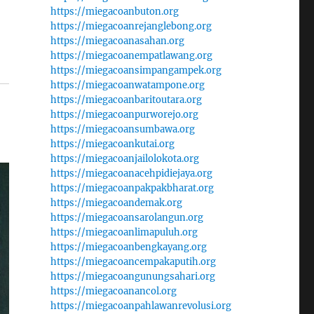
https://miegacoanbuton.org
https://miegacoanrejanglebong.org
https://miegacoanasahan.org
https://miegacoanempatlawang.org
https://miegacoansimpangampek.org
https://miegacoanwatampone.org
https://miegacoanbaritoutara.org
https://miegacoanpurworejo.org
https://miegacoansumbawa.org
https://miegacoankutai.org
https://miegacoanjailolokota.org
https://miegacoanacehpidiejaya.org
https://miegacoanpakpakbharat.org
https://miegacoandemak.org
https://miegacoansarolangun.org
https://miegacoanlimapuluh.org
https://miegacoanbengkayang.org
https://miegacoancempakaputih.org
https://miegacoangunungsahari.org
https://miegacoanancol.org
https://miegacoanpahlawanrevolusi.org