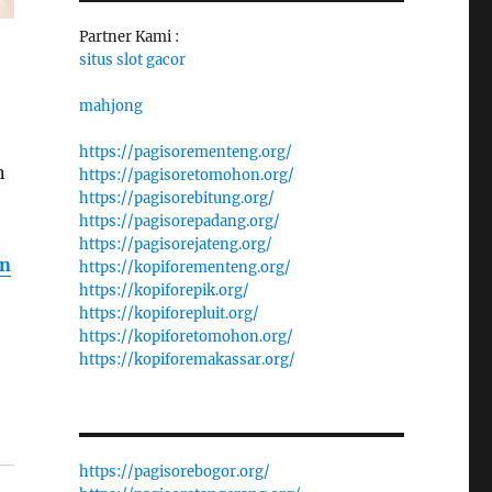
Partner Kami :
situs slot gacor
mahjong
https://pagisorementeng.org/
n
https://pagisoretomohon.org/
https://pagisorebitung.org/
https://pagisorepadang.org/
https://pagisorejateng.org/
an
https://kopiforementeng.org/
https://kopiforepik.org/
https://kopiforepluit.org/
https://kopiforetomohon.org/
https://kopiforemakassar.org/
https://pagisorebogor.org/