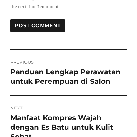
the next time I comment.
Post
PREVIOUS
navigation
Panduan Lengkap Perawatan
Previous
post:
untuk Perempuan di Salon
NEXT
Manfaat Kompres Wajah
Next
post:
dengan Es Batu untuk Kulit
Sehat