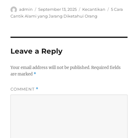
Author
Posted
Categories
Tags
admin
September 13, 2025
Kecantikan
5 Cara
on
Cantik Alami yang Jarang Diketahui Orang
Leave a Reply
Your email address will not be published.
Required fields
are marked
*
COMMENT
*