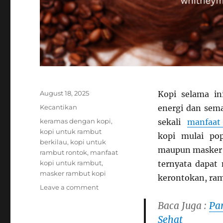
Posted
August 18, 2025
Kopi selama i
on
Categories
Kecantikan
energi dan sema
Tags
keramas dengan kopi
,
sekali
manfaat 
kopi untuk rambut
kopi mulai po
berkilau
,
kopi untuk
maupun masker r
rambut rontok
,
manfaat
kopi untuk rambut
,
ternyata dapat
masker rambut kopi
kerontokan, ram
on
Leave a comment
Manfaat
Baca Juga :
Pa
Kopi
Sehat
Untuk