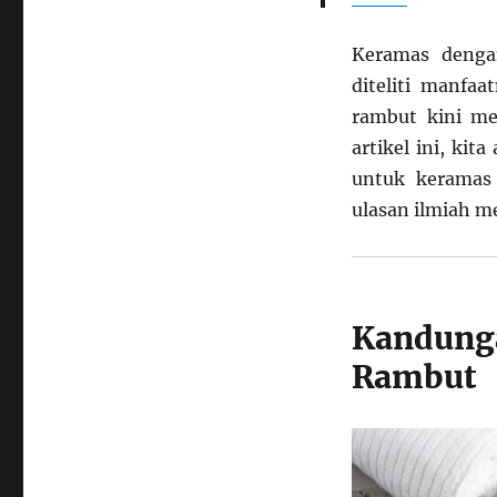
Kesehatan
Rambut
Keramas denga
Dan
Mengurangi
diteliti manfa
Rontok
rambut kini me
artikel ini, ki
untuk keramas
ulasan ilmiah m
Kandung
Rambut