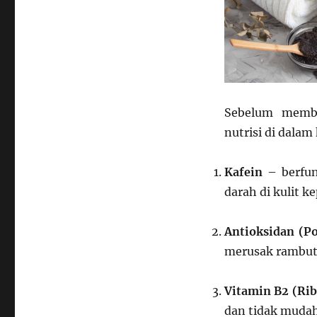
Sebelum memb
nutrisi di dala
Kafein
– berfun
darah di kulit 
Antioksidan (Po
merusak rambut
Vitamin B2 (Rib
dan tidak mudah