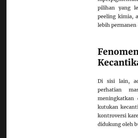
pilihan yang l
peeling kimia, 
lebih permanen 
Fenom
Kecantik
Di sisi lain, 
perhatian ma
meningkatkan d
kutukan kecanti
kontroversi kar
didukung oleh bu