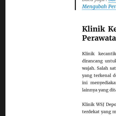
Klinik
Mengubah Pe
Kecantikan
Tepat
untuk
Perawatan
Klinik K
Perawata
Klinik kecant
dirancang untu
wajah. Salah sa
yang terkenal d
ini menyediaka
lainnya yang di
Klinik WSJ Depo
terdekat yang m