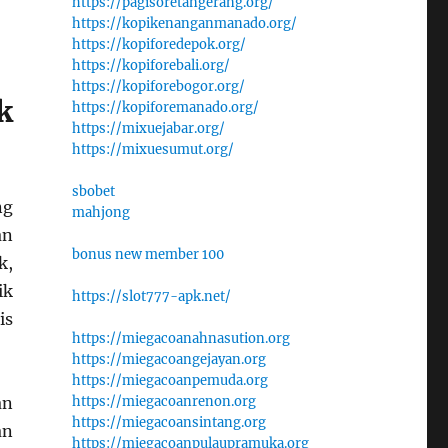
https://pagisoretangerang.org/
https://kopikenanganmanado.org/
https://kopiforedepok.org/
https://kopiforebali.org/
https://kopiforebogor.org/
k
https://kopiforemanado.org/
https://mixuejabar.org/
https://mixuesumut.org/
sbobet
ng
mahjong
an
bonus new member 100
k,
ik
https://slot777-apk.net/
is
https://miegacoanahnasution.org
https://miegacoangejayan.org
https://miegacoanpemuda.org
an
https://miegacoanrenon.org
https://miegacoansintang.org
an
https://miegacoanpulaupramuka.org