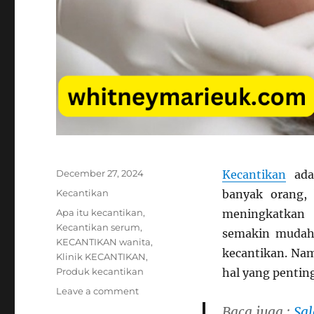
Posted
December 27, 2024
Kecantikan
adal
on
Categories
Kecantikan
banyak orang,
Tags
Apa itu kecantikan
,
meningkatkan 
Kecantikan serum
,
semakin mudah 
KECANTIKAN wanita
,
kecantikan. Na
Klinik KECANTIKAN
,
Produk kecantikan
hal yang penti
on
Leave a comment
Menemukan
Baca juga :
Sa