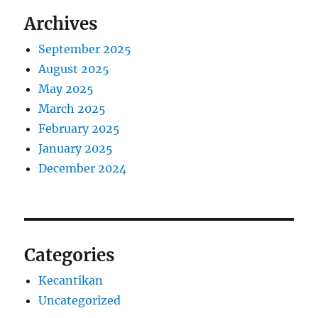
Archives
September 2025
August 2025
May 2025
March 2025
February 2025
January 2025
December 2024
Categories
Kecantikan
Uncategorized