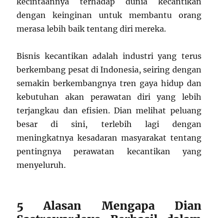
kecintaannya terhadap dunia kecantikan
dengan keinginan untuk membantu orang
merasa lebih baik tentang diri mereka.
Bisnis kecantikan adalah industri yang terus
berkembang pesat di Indonesia, seiring dengan
semakin berkembangnya tren gaya hidup dan
kebutuhan akan perawatan diri yang lebih
terjangkau dan efisien. Dian melihat peluang
besar di sini, terlebih lagi dengan
meningkatnya kesadaran masyarakat tentang
pentingnya perawatan kecantikan yang
menyeluruh.
5 Alasan Mengapa Dian