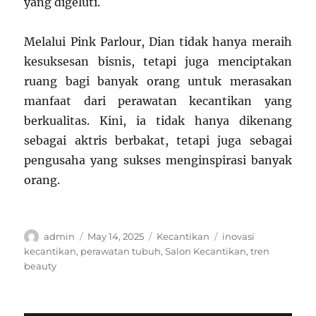
yang digeluti.
Melalui Pink Parlour, Dian tidak hanya meraih
kesuksesan bisnis, tetapi juga menciptakan
ruang bagi banyak orang untuk merasakan
manfaat dari perawatan kecantikan yang
berkualitas. Kini, ia tidak hanya dikenang
sebagai aktris berbakat, tetapi juga sebagai
pengusaha yang sukses menginspirasi banyak
orang.
Author
Posted
Categories
Tags
admin
May 14, 2025
Kecantikan
inovasi
on
kecantikan
,
perawatan tubuh
,
Salon Kecantikan
,
tren
beauty